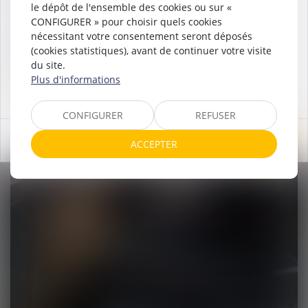
✅ Séjours à partir d'une seule nuit
le dépôt de l'ensemble des cookies ou sur «
✅ Plus besoin d'attendre le mercredi ou le samedi
CONFIGURER » pour choisir quels cookies
nécessitant votre consentement seront déposés
Week-end, court séjour ou longues vacances : composez
(cookies statistiques), avant de continuer votre visite
désormais votre séjour en toute liberté.
du site.
Plus d'informations
📅
Réservez aux dates qui vous conviennent
!
CONFIGURER
REFUSER
OK
ACCEPTER