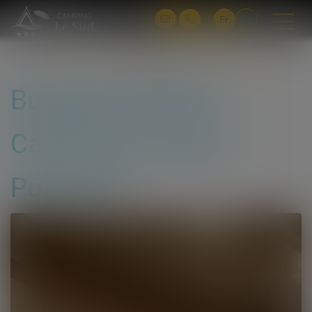
Fr
En
Vous êtes ici :
Locations
Bungalow Morea - Camping le Sud à Porticcio
Bungalow Morea -
Camping le Sud à
Porticcio